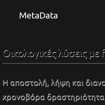
MetaData
Οικολογικές λύσεις με 
Η αποστολή, λήψη και δια
χρονοβόρα δραστηριότητα γ